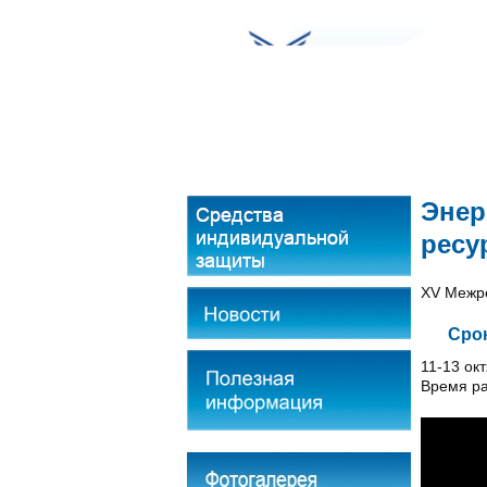
О компании
Прода
Энер
ресу
XV Межре
Сро
11-13 окт
Время ра