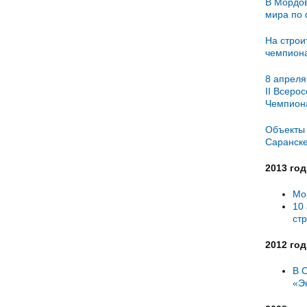
В Мордов
мира по 
На строи
чемпиона
8 апреля
II Всеро
Чемпиона
Объекты 
Саранске
2013 год
Мо
10
ст
2012 год
В 
«Э