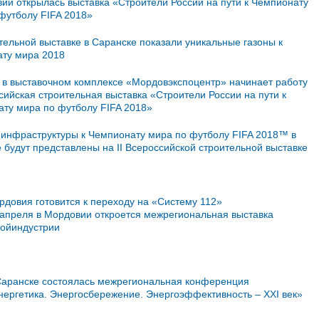
ии открылась выставка «Строители России на пути к Чемпионату
футболу FIFA 2018»
тельной выставке в Саранске показали уникальные газоны к
ту мира 2018
 в выставочном комплексе «Мордовэкспоцентр» начинает работу
ссийская строительная выставка «Строители России на пути к
ту мира по футболу FIFA 2018»
инфраструктуры к Чемпионату мира по футболу FIFA 2018™ в
 будут представлены на II Всероссийской строительной выставке
рдовия готовится к переходу на «Систему 112»
 апреля в Мордовии откроется межрегиональная выставка
ройиндустрии
Саранске состоялась межрегиональная конференция
нергетика. Энергосбережение. Энергоэффективность – XXI век»