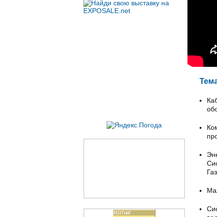
Тем
Ка
об
Ко
пр
Эн
Си
Га
Ма
Си