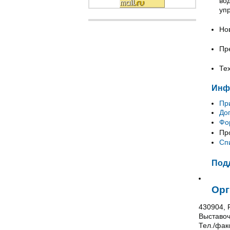
во
упр
Но
Пр
Те
Инф
Пр
До
Фо
Пр
Сп
Под
Орг
430904, 
Выставоч
Тел./факс