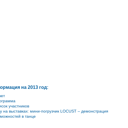
рмация на 2013 год:
чет
ограмма
исок участников
у на выставках: мини-погрузчик LOCUST – демонстрация
зможностей в танце