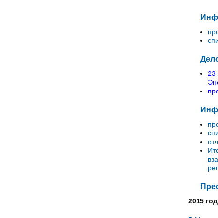
Инфо
пр
сп
Дело
23
Эн
пр
Инфо
пр
сп
отч
Ит
вз
ре
Прес
2015 год