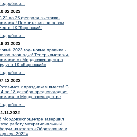
Подробнее...
10.02.2023
С 22 по 26 февраля выставка-
ярмарка! Помните, мы на новом
месте-ТК "Кировский"
Подробнее...
18.01.2023
Новый 2023 год- новые правила -
новая площадка! Теперь выставки-
ярмарки от Мордовэкспоцентра
будут в ТК «Кировский»
Подробнее...
07.12.2022
Готовимся к праздникам вместе! С
14 по 18 декабря предновогодняя
ярмарка в Мордовэкспоцентре
Подробнее...
11.11.2022
В Мордовэкспоцентре завершил
свою работу межрегиональный
форум -выставка «Образование и
карьера 2022»