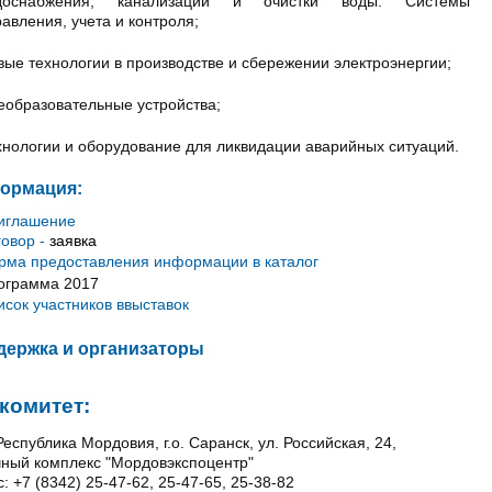
доснабжения, канализации и очистки воды. Системы
авления, учета и контроля;
вые технологии в производстве и сбережении электроэнергии;
еобразовательные устройства;
хнологии и оборудование для ликвидации аварийных ситуаций.
ормация:
иглашение
говор -
заявка
рма предоставления информации в каталог
ограмма 2017
исок участников
в
выставок
держка и организаторы
комитет:
Республика Мордовия, г.о. Саранск, ул. Российская, 24,
ный комплекс "Мордовэкспоцентр"
: +7 (8342) 25-47-62, 25-47-65, 25-38-82